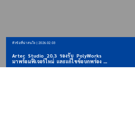
หัวข้อที่น่าสนใจ | 2026.02.03
หัวข้อที่น่าสนใจ |
ล้ว
Artec Studio 20.3 รองรับ PolyWorks
Artec 3D
น
มาพร้อมฟีเจอร์ใหม่ และแก้ไขข้อบกพร่อง
เทคโนโลยี
BRE
ต่าง ๆ
Artron
!
ABOUT US
นำศักยภาพ 3Dที่ไร้ขีดจำกัด มาสู่
ทุกภาคธุรกิจ