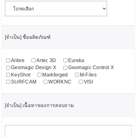
[จำเป็น] ชื่อผลิตภัณฑ์
Alibre
Artec 3D
Eureka
Geomagic Design X
Geomagic Control X
KeyShot
Markforged
M-Files
SURFCAM
WORKNC
VISI
[จำเป็น] เนื้อหาของการสอบถาม