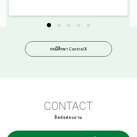
ประกอบด้วยสายการผลิตแบบปั๊มที่มีแรงตั้งแต่ 100 ถึง
1,600 ตัน และเครื่องตีขึ้นรูปขนาดตั้งแต่ 1 ถึง 3 นิ้วที่ติด
ตั้งระบบทำความร้อนด้วยการเหนี่ยวนำ อุปกรณ์เหล่านี้
ช่วยให้สามารถผลิตชิ้นงานตีขึ้นรูปที่มีน้ำหนักตั้งแต่ 0.05
ถึง 7 กิโลกรัม ซึ่งทำจากเหล็กหลายประเภท เช่น คาร์บอน,
โลหะผสม, สเตนเลส, ทนกรด และทองเหลือง ในการตีขึ้น
รูปแม่พิมพ์ ความแม่นยำของแม่พิมพ์มีความสำคัญต่อ
กรณีศึกษา ControlX
คุณภาพของผลิตภัณฑ์ขั้นสุดท้าย อย่างไรก็ตาม การวัด
ขนาดของแม่พิมพ์นั้นยากมาก และการวัดด้วยมือเป็นความ
ท้าทายอย่างต่อเนื่องสำหรับ GK Forge กระบวนการนี้ช้า
ย
ใช้เวลานาน และมีแนวโน้มเกิดข้อผิดพลาด ซึ่งเพิ่มความ
เสี่ยงต่อข้อผิดพลาดในการผลิตและการร้องเรียนจากลูกค้า
สถานีวัดแม่พิมพ์ที่ GK Forge เพื่อแก้ไขปัญหานี้ GK
Forge ได้นำโซลูชันการสแกน 3D ที่ครอบคลุมมาใช้งาน
CONTACT
โดยผสานสแกนเนอร์กับซอฟต์แวร์ eviXscan 3D Suite
และซอฟต์แวร์ Geomagic Control X สำหรับการตรวจ
ติดต่อสอบถาม
สอบคุณภาพ โซลูชันนี้ใช้สำหรับการกำหนดขนาดของแม่
พิมพ์ขึ้นรูปและการใช้งานต่าง ๆ ในการควบคุมคุณภาพ