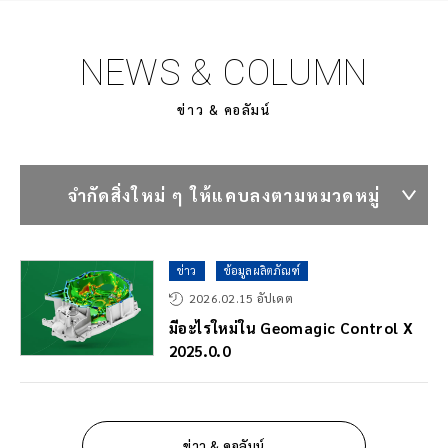
พิมพ์แบบสมบูรณ์ใน CAD การสแกนแบบปกติเหล่านี้
ทำงานเหมือนกับแบบจำลอง CAD เต็มรูปแบบ ซอฟต์แวร์
)
NEWS & COLUMN
Geomagic Control X ขับเคลื่อนกระบวนการนี้ ทำให้ GK
Forge สามารถวิเคราะห์แบบจำลอง CAD โดยละเอียดเพื่อ
ข่าว & คอลัมน์
หาข้อผิดพลาดที่อาจเกิดขึ้นได้ และดำเนินการวิจัยและ
พัฒนาผลิตภัณฑ์ได้ เหตุใดซอฟต์แวร์ตรวจสอบแบบสแกน
เนทีฟจึงมีความสำคัญ แม้ว่าเครื่องสแกน 3D และ
ซอฟต์แวร์การสแกนจะมีความสำคัญต่อโซลูชันนี้ แต่
จำกัดสิ่งใหม่ ๆ ให้แคบลงตามหมวดหมู่
ซอฟต์แวร์ตรวจสอบการสแกนดั้งเดิมก็มีความสำคัญไม่แพ้
กัน ตัวอย่างเช่น ซอฟต์แวร์ Geomagic Control X ช่วยให้
บริษัทต่าง ๆ สามารถ: จัดการจุดข้อมูลแบบไม่ต้องสัมผัสนับ
ข่าว
ข้อมูลผลิตภัณฑ์
ล้านจากเครื่องสแกน 3D ทุกประเภท เลือกการกรอง
2026.02.15 อัปเดต
สัญญาณรบกวนที่เหมาะสมที่สุด, การลบค่าผิดปกติ และใช้
มีอะไรใหม่ใน Geomagic Control X
อัลกอริทึมการปรับรูปทรงเรขาคณิตโดยอัตโนมัติ นำเข้า
2025.0.0
และสอบถามชุดข้อมูลขนาดใหญ่ได้อย่างมีประสิทธิภาพถึง
หลายสิบล้านจุดต่อการสแกน ดำเนินการวิเคราะห์ความ
เบี่ยงเบนขั้นสูง (3D, หน้าตัด 2D, ขอบเขต, เส้นโค้ง, เงา
ฯลฯ) ระบุคุณลักษณะโดยอัตโนมัติในการสแกน 3D สำหรับ
ข่าว & คอลัมน์