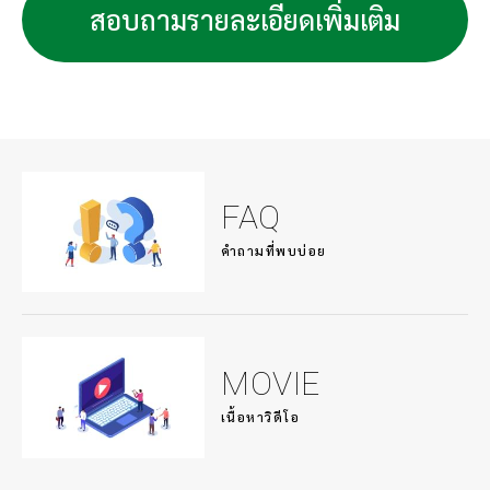
อ
สอบถามรายละเอียดเพิ่มเติม
ปัจจุบันการสแกน 3D ถือเป็นขั้นตอนเริ่มต้นในการผลิต
และใช้เพื่อตรวจสอบความแม่นยำของขนาดแม่พิมพ์ทุกข
นาด ผลกระทบของโซลูชันใหม่นี้มีความสำคัญมาก จากการ
วิเคราะห์ของบริษัทเอง โซลูชันการสแกนช่วยลดเวลาที่
จ
จำเป็นในการกำหนดขนาดแม่พิมพ์ลงอย่างมาก พร้อมทั้ง
ลดข้อผิดพลาดในการผลิตจนแทบจะเป็นศูนย์ การวัดเม
ทริกซ์ด้วย Geomagic Control X การสแกน 3D ช่วยเพิ่ม
ประสิทธิภาพโดยรวมได้อย่างไร แม้ว่าการเพิ่มความแม่นยำ
FAQ
ของขนาดแม่พิมพ์จะเป็นสิ่งสำคัญ แต่โซลูชันดังกล่าวยัง
คำถามที่พบบ่อย
ช่วยให้ GK Forge สามารถปรับปรุงเวิร์กโฟลว์สำคัญอื่น ๆ
ได้ด้วย ตัวอย่างเช่น โซลูชันการสแกน 3D ถูกนำมาใช้เพื่อ
เพิ่มประสิทธิภาพการบำรุงรักษาเตาเผาและอุปกรณ์อื่น ๆ
โดยเฉพาะอย่างยิ่ง โซลูชันนี้สามารถสแกนชิ้นส่วนที่มี
ปัญหาได้โดยไม่คำนึงถึงขนาดหรือน้ำหนัก การสแกนเหล่า
MOVIE
นี้ช่วยให้ GK Forge เข้าใจวิธีการซ่อมแซมชิ้นส่วนหรือ
เนื้อหาวิดีโอ
กำหนดว่าจำเป็นต้องเปลี่ยนชิ้นส่วนหรือไม่ หากไม่มีชิ้น
ส่วนทดแทนอีกต่อไป สามารถใช้การสแกน 3D เพื่อสร้างชิ้น
ส่วนใหม่ได้ ระบบที่ใช้งานจะสร้างไฟล์เก็บถาวรการวัดแม่