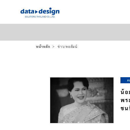
หน้าหลัก
ข่าว/คอลัมน์
ค
น้อ
พระ
ชนน