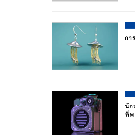
การ
นัก
ที่