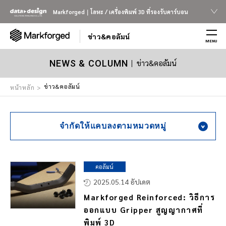
Markforged｜โลหะ / เครื่องพิมพ์ 3D ที่รองรับคาร์บอน
ข่าว&คอลัมน์
MENU
ข่าว&คอลัมน์
NEWS & COLUMN
ข่าว&คอลัมน์
หน้าหลัก
จำกัดให้แคบลงตามหมวดหมู่
คอลัมน์
2025.05.14 อัปเดต
Markforged Reinforced: วิธีการ
ออกแบบ Gripper สูญญากาศที่
พิมพ์ 3D