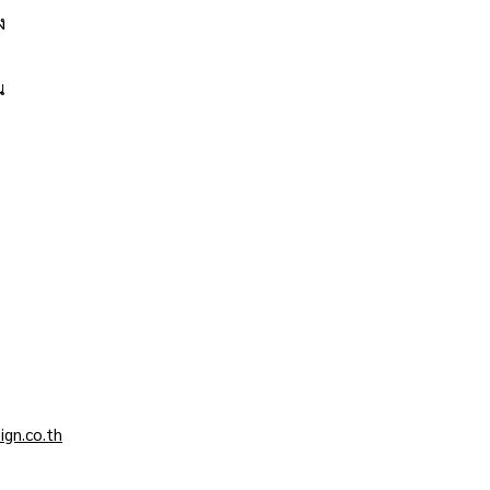
ง
น
gn.co.th