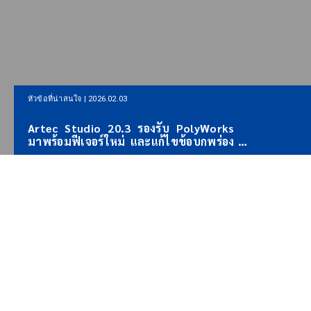
หัวข้อที่น่าสนใจ |
หัวข้อที่น่าสนใจ | 2026.01.22
Artec 3D เป
Artec 3D ตกลงเป็นพันธมิตรด้าน
LiDAR แบบ
เทคโนโลยี AI-3D กับ Lenovo NV และ
สำรวจ พร้อ
Artron
สร้างแผนที่
และครอบคลุ
ABOUT US
นำศักยภาพ 3Dที่ไร้ขีดจำกัด มาสู่
ทุกภาคธุรกิจ