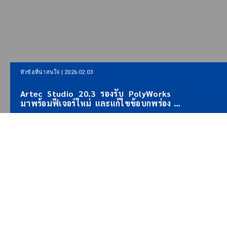
หัวข้อที่น่าสนใจ |
หัวข้อที่น่าสนใจ | 2026.01.22
Artec 3D เป
Artec 3D ตกลงเป็นพันธมิตรด้าน
LiDAR แบบ
เทคโนโลยี AI-3D กับ Lenovo NV และ
สำรวจ พร้อ
Artron
สร้างแผนที่
และครอบคลุ
ABOUT US
นำศักยภาพ 3Dที่ไร้ขีดจำกัด มาสู่
ทุกภาคธุรกิจ