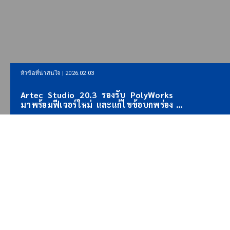
หัวข้อที่น่าสนใจ |
หัวข้อที่น่าสนใจ | 2026.01.22
Artec 3D เป
LiDAR แบบ
Artec 3D ตกลงเป็นพันธมิตรด้าน
สำรวจ พร้อ
เทคโนโลยี AI-3D กับ Lenovo NV และ
สร้างแผนที่
Artron
และครอบคลุ
ABOUT US
นำศักยภาพ 3Dที่ไร้ขีดจำกัด มาสู่
ทุกภาคธุรกิจ