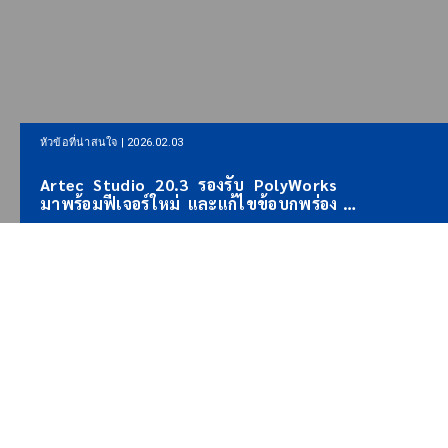
หัวข้อที่น่าสนใจ |
หัวข้อที่น่าสนใจ | 2026.01.22
Artec 3D เป
Artec 3D ตกลงเป็นพันธมิตรด้าน
LiDAR แบบ
เทคโนโลยี AI-3D กับ Lenovo NV และ
สำรวจ พร้อ
Artron
สร้างแผนที่
และครอบคลุ
ABOUT US
นำศักยภาพ 3Dที่ไร้ขีดจำกัด มาสู่
ทุกภาคธุรกิจ