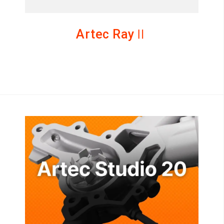
Artec RayⅡ